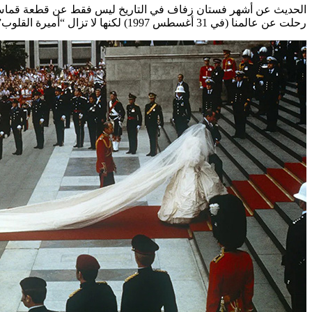
الحديث عن أشهر فستان زفاف في التاريخ ليس فقط عن قطعة قماش
رحلت عن عالمنا (في 31 أغسطس 1997) لكنها لا تزال “أميرة القلوب”، ليس مجرد ثوب، بل هو قصة كاملة من الحلم، البساطة، الفخامة، والتراجيديا التي أحاطت بحياة هذه المرأة الفريدة.