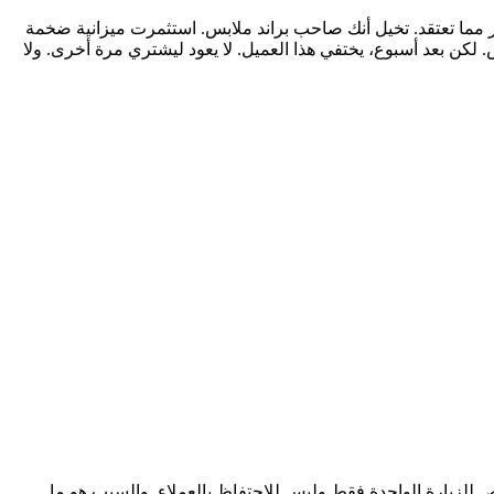
 مما تعتقد. تخيل أنك صاحب براند ملابس. استثمرت ميزانية ضخمة
كن بعد أسبوع، يختفي هذا العميل. لا يعود ليشتري مرة أخرى. ولا
لزيارة الواحدة فقط وليس للاحتفاظ بالعملاء. والسبب هو ما