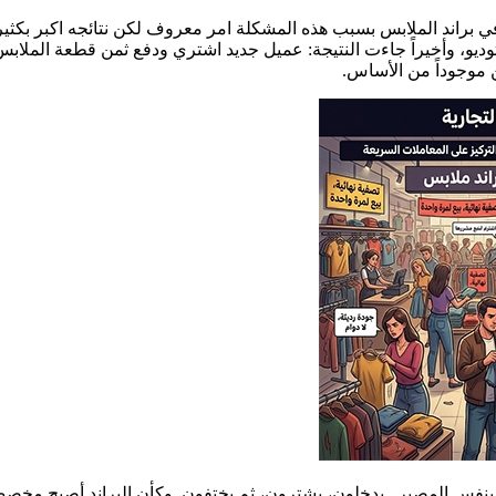
 براند الملابس بسبب هذه المشكلة امر معروف لكن نتائجه اكبر بكثير
، وأخيراً جاءت النتيجة: عميل جديد اشتري ودفع ثمن قطعة الملابس. ل
ن موجوداً من الأساس.
فس المصير. يدخلون، يشترون، ثم يختفون. وكأن البراند أصبح مخصص ل