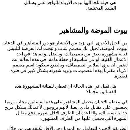
هي حيلة تلجأ اليها بيوت الازياء للتواجد علي وسائل
الميديا المختلفة.
بيوت الموضة والمشاهير
من الحيل الأخرى التي تزيد من الانتشار هو دور المشاهير في الدعاية
لبيوت الموضة، تخيل انك مصمم شاب واتيحت لك الفرصة لتلبيس
فنانة مشهورة بعض من تصميماتك، ويفضل لو تم هذا في احد
الاعمال الفنية، او في مناسبة او حفلة هامة، في هذه الحالة انت
تضمن ان يري الملايين تصميماتك، وبالطبع سيكون اسم مصمم
الازياء مقترنا بهذه التصميمات وتزيد شهرته بشكل كبير في فترة
قصيرة.
هل تقبل في هذه الحالة ان تعطي للفنانة المشهورة هذه
الفساتين مجانا؟
في معظم الاحيان يحصل المشاهير على هذه الفساتين مجانا، وربما
يحصلون على مقابل مادي ايضا، لأنهم يروجون لأعمالك بشكل مربح
جدا بالنسبة لك، والقاعدة ان الطرف الاقل شهرة يدفع مقابل
الشهرة التي يحصل عليها من الطرف المشهور.
الطريقة الاخيرة للتعامل مع الميديا وهي الاقل تكلفة هي من خلال