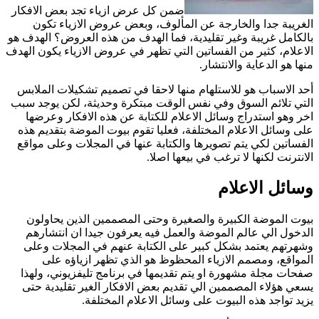
ضمن كل عرض ازياء تجد بعض الافكار
الغريبة جدا والخارجة عن المألوف، وبعض عروض الازياء تكون
بالكامل غريبة وغير تقليدية، فما الهدف من هذه العروض؟ الهدف هو
الاعلام، كثير من الفساتين التي تظهر في عروض الازياء يكون الهدف
منها هو الدعاية والانتشار.
أحد الاسباب هو للاستلهام منها لاحقا في تصميم تشكيلات الملابس
التي تلائم السوق وفي نفس الوقت مبتكرة وحديثة، لكن يوجد سبب
اخر وهو استدراج وسائل الاعلام للكتابة عن هذه الافكار وعرضها
على وسائل الاعلام المختلفة، فعليا تقوم بيوت الموضة بتقديم هذه
الفساتين لكي يتم تصويرها والكتابة عنها في المجلات وعلى مواقع
الانترنت لكنها لا ترغب في بيعها اصلا.
وسائل الاعلام
بيوت الموضة الكبيرة والصغيرة وحتى المصممين الذين يحاولون
الدخول الي عالم الموضة والعمل فيه يعرفون جيدا ان انتشارهم
وشهرتهم يعتمد بشكل كبير على الكتابة عنهم في المجلات وعلى
المواقع، ومصمم الازياء المحظوظ هو الذي تظهر ازياؤه على
صفحات مجلة مشهورة او يتم تقديمها في برنامج تليفزيوني، ولهذا
يسعي هؤلاء المصممين الي تقديم بعض الافكار الغير تقليدية حتى
يزيد تواجد هذه البيوت على وسائل الاعلام المختلفة.