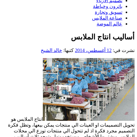
تصميم الازياء
باترون وخياطة
تسويق وتجارة
صناعة الملابس
عالم الموضة
أساليب انتاج الملابس
نشرت في:
12 أغسطس، 2014
كتبها:
خالد الشيخ
انتاج الملابس هو
تحويل التصميمات او العينات الي منتجات يمكن بيعها، وتظل فكرة
التصميم مجرد فكرة اذ لم تتحول الي منتجات توزع الي محلات
الملابس ويشتريها الأشخاص ويستخدمونها، وتوجد ثلاث أساليب