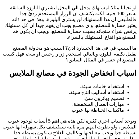
لو تخيلنا مثالا لمستهلك يدخل الي المحل ليشتري البلوزة السابقة
بسعر 100 جنيه، لكنه يكتشف ان الزرار المستخدم ردئ جدا
فالطبيعي ان هذا المستهلك لن يشتري البلوزة، وهذا في حد ذاته
يعتبر خسارة للمصنع، واي مصنع يجب ان يفهم جيدا ان كل مستهلك
يرفض شراء منتجاته يسبب خسارة للمصنع، ويجب ان يكون هم
المصنع هو اقناع المستهلك بالشراء.
ما السبب في في هذا الخسارة اذن؟ السبب هو محاولة المصنع
تقليل تكلفة البلوزة وبالتالي استخدم زرار رخيص او سئ، فهل كسب
المصنع ام خسر في المثال السابق؟
اسباب انخفاض الجودة في مصانع الملابس
استخدام خامات سيئة.
استخدام أساليب انتاج سيئة.
تصميم وباترون سئ.
مهارات العمال المنخفضة.
ماكينات الخياطة بها عيوب.
وتوجد أسباب اخري كثيرة لكن هذه هي اهم 5 أسباب لوجود عيوب
الملابس، ولو نظرت اليهم مرة ثانية ستكتشف بكل سهولة انها عيوب
بسيطة جدا ويجب معالجتها وتكاليف العلاج ستكون بسيطة جدا
مقارنة بحجم الخسارة الناتج عن رفض المستهلك لشراء المنتج.