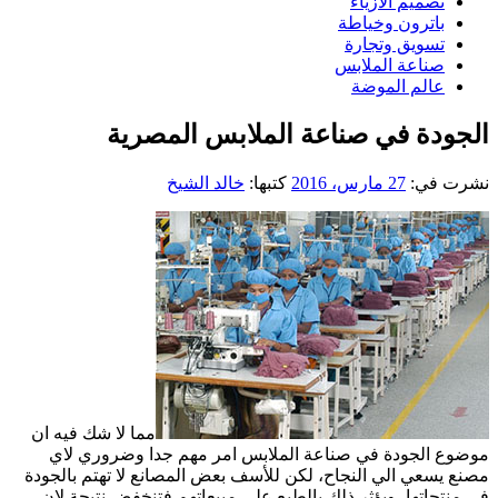
تصميم الازياء
باترون وخياطة
تسويق وتجارة
صناعة الملابس
عالم الموضة
الجودة في صناعة الملابس المصرية
نشرت في:
27 مارس، 2016
كتبها:
خالد الشيخ
مما لا شك فيه ان
موضوع الجودة في صناعة الملابس امر مهم جدا وضروري لاي
مصنع يسعي الي النجاح، لكن للأسف بعض المصانع لا تهتم بالجودة
في منتجاتها، ويؤثر ذلك بالطبع علي مبيعاتهم فتنخفض نتيجة لان