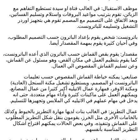
موظف الاستقبال: في الغالب فتاة او سيدة تستطيع التفاهم مع
الزبائن، تقوم بترتيب مواعيد البروفات واستلام وتسليم الفساتين،
وبعد الاتفاق على التصميم مع المصمم تقوم هي بتجهيز اوردر
التشغيل وتسليمه للباترونست.
باترونست: شخص يقوم بإعداد الباترون حسب التصميم المطلوب،
وفي أحيان كثيرة يقوم بمهمة المقصدار أيضا.
مقصدار: يقوم بقص القماش حسب الباترون الذي أعده الباترونست،
كما يقوم بتنظيم العمل في مكان القص، وهو مسئول عن القماش،
وعن تسليم القماش المقصوص الي العمال.
صنايعي: يمكنه خياطة القماش المقصوص حسب تعليمات
الباترونست او المصمم، ويستطيع تشغيل مكنة السنجل (العادية)
ومكنة الاوفر، فمهارة عمال الاتيليه أكبر كثيرا من عمال المصانع،
ويمكنهم العمل على ماكينات كثيرة وأداء مهام متعددة، حتى انه
يدخل في مهام عملهم في الاتيليه كي الملابس وتجهيزها للتسليم.
عمال التطريز: في الغالب بنات لديها مهارة التطريز بالخيوط وكذلك
بالخامات الأخرى مثل الخرز، يقومون بنقل شكل التطريز المطلوب
على القماش وتنفيذه، وفي بعض الحالات يمكنهم اقتراح اشكال
التطريز المناسبة بأنفسهم.