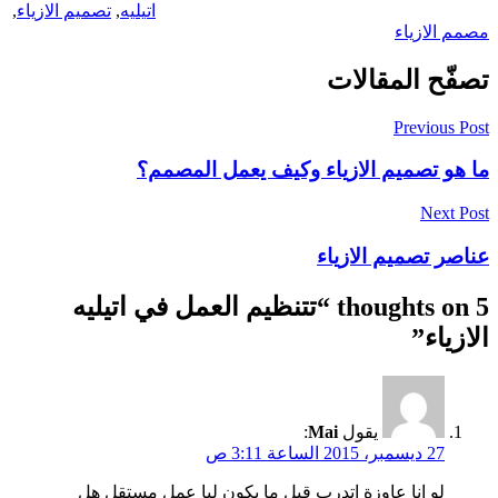
اتيليه
,
تصميم الازياء
,
مصمم الازياء
تصفّح المقالات
Previous Post
ما هو تصميم الازياء وكيف يعمل المصمم؟
Next Post
عناصر تصميم الازياء
5 thoughts on “
تتنظيم العمل في اتيليه
الازياء
”
يقول
Mai
:
27 ديسمبر، 2015 الساعة 3:11 ص
لو انا عاوزة اتدرب قبل ما يكون ليا عمل مستقل هل