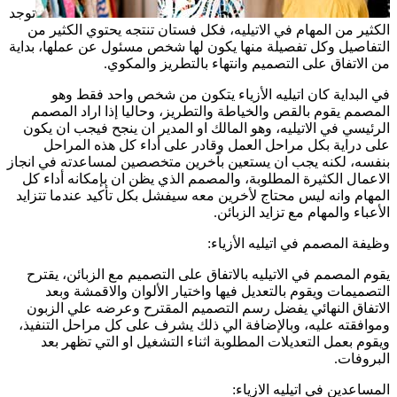
توجد
الكثير من المهام في الاتيليه، فكل فستان تنتجه يحتوي الكثير من
التفاصيل وكل تفصيلة منها يكون لها شخص مسئول عن عملها، بداية
من الاتفاق على التصميم وانتهاء بالتطريز والمكوي.
في البداية كان اتيليه الأزياء يتكون من شخص واحد فقط وهو
المصمم يقوم بالقص والخياطة والتطريز، وحاليا إذا اراد المصمم
الرئيسي في الاتيليه، وهو المالك او المدير ان ينجح فيجب ان يكون
على دراية بكل مراحل العمل وقادر على أداء كل هذه المراحل
بنفسه، لكنه يجب ان يستعين بآخرين متخصصين لمساعدته في انجاز
الاعمال الكثيرة المطلوبة، والمصمم الذي يظن ان بإمكانه أداء كل
المهام وانه ليس محتاج لأخرين معه سيفشل بكل تأكيد عندما تتزايد
الأعباء والمهام مع تزايد الزبائن.
وظيفة المصمم في اتيليه الأزياء:
يقوم المصمم في الاتيليه بالاتفاق على التصميم مع الزبائن، يقترح
التصميمات ويقوم بالتعديل فيها واختيار الألوان والاقمشة وبعد
الاتفاق النهائي يفضل رسم التصميم المقترح وعرضه علي الزبون
وموافقته عليه، وبالإضافة الي ذلك يشرف على كل مراحل التنفيذ،
ويقوم بعمل التعديلات المطلوبة اثناء التشغيل او التي تظهر بعد
البروفات.
المساعدين في اتيليه الازياء: