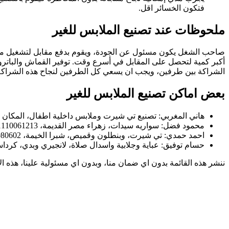
فتكون الخسائر اقل.
ملحوظات عند تصنيع الملابس للغير
صاحب الشغل يكون مسئول عن الجودة، ويقوم بدفع مقابل لتشغيل منتجاته 
أكبر كمية لتحصل على المقابل في أسرع وقت. توفير القماش والباترون
الشراكة بين طرفين، ويجب ان يسعي كل الطرفين لنجاح هذه الشراكة 
بعض اماكن تصنيع الملابس للغير
هاني المغربي: تصنيع تي شيرت وملابس داخلية اطفال، المكان 6 اكتوبر، التليفون: 01111625551
محمود فضل: سواريه سيدات، زهراء مصر القديمة، 01110061213
احمد حمدي: تي شيرت، وبنطلون وقميص، شبرا الخيمة، 01206080602
حسام توفيق: عباية وجلابية واسدال صلاة، لانجيري وبدي، كرداسة ومسطرد وشارع ا
ننشر هذه القائمة بدون اي ضمان منا، وبدون اي مسئولية علينا، هذه ا