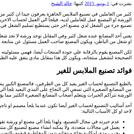
نشرت في:
1 يونيو، 2015
كتبها:
خالد الشيخ
كثير من العاملين في تصنيع الملابس الجاهزة يعرفون جيدا ان كثير م
الورشة او المصنع عمل للعاملين لديه، فيلجأ الي العمل لحساب الاخ
تصنيع جزء من الشغل لدي مصنع اخر حتى يستطيع تسليم الشغل في الم
يعني أحد المصانع عنده شغل كثير وفي المقابل توجد ورشة لا تجد شغل
او شغل من الباطن، ويكون المصنع صاحب العمل مسئول عن متابعة الور
لكن المصنع يقوم بالرقابة علي جودة المنتجات أيضا، فهمي مسئوليته ف
الصحيحة لتشغيل منتجاته، ويكون كل هذا بمقابل مادي يتفق عليه الطر
فوائد تصنيع الملابس للغير
بالطبع التصنيع لحساب الغير يفيد كل من الطرفين، فالمصنع الكبير 
من المصانع الصغيرة التي تسعي الي النجاح على المدي البعيد تلجأ ال
الورشة تتراكم الخبرات ويتعلم أصحاب المصانع الصغيرة الكثير مما يؤه
أحد أساليب التصنيع لحساب الغير أيضا تكون عندما يلجأ مصمم او تاجر
لاحد او كل الأسباب التالية:
عدم خبرته في مجال التصنيع، ولهذا يلجأ الي مصنع او ورشة تقوم
يعمل في مجالات متعددة، ولا يمكنه انشاء مصنع لتصنيع كل منتج
يجرب مدي إمكانية نجاح منتجاته بدون المخاطرة فيقوم بالتصنيع 