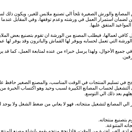
ن المصانع والورش الصغيرة تلجأ الي تصنيع ملابس للغير، ويكون ذلك ل
رين لضمان استمرار العمل في ورشته وعدم توقفها، وفي المقابل عندما
واعيد المتفق عليها.
 كافي لعمالها، فيطلب المصنع من الورشة ان تقوم بتصنيع بعض الملابس
شة التي تعمل لحسابه ويوفر لها القماش والباترون وقد يوفر لها عم
ي جميع الأحوال، ولهذا يرسل خبراء من عنده لمتابعة العمل، كما قد ي
فين.
ينجح في تسليم المنتجات في الوقت المناسب، والمصنع الصغير حافظ عل
ي التشغيل لحساب المصانع الكبيرة لسبب وحيد وهو اكتساب الخبرة من خ
لهم بعد ذلك الي التوسع.
 الي المصانع لتشغيل منتجاته، فهو لا يعاني من ضغط الشغل ولا يوجد ل
 بتصنيع منتجاته.
اته المتنوعة.
لدي الغير لفترة من الوقت، فإذا نجح منتجه يقوم بإنشاء مصنع للمنتج 