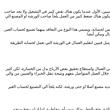
سببين، الأول عندما يكون هناك نقص كبير في التشغيل ولا يجد صاحب
 يكون هناك ضغط كبير من العمل يلجأ صاحب الورشة او المصنع الي
 لحسابه، ويسمي هذا النوع من التعاقد بينهما تصنيع لحساب الغير،
ال ومكن أيضا.
رسل فنيين لتعليم العمال في الورشة التي تعمل لحسابه الطريقة
ي العمال واستطاع تحقيق بعض الأرباح بدل من الخسارة، لكن كثير
لال العمل المتواصل معهم ونتيجة تنقل الخبراء والفنيين من والي
ديه مصنع أصلا او حتى ورشة، لكنه يلجأ الي التصنيع لحساب الغير
الذي نجح بالفعل وذلك بدون أي مخاطرة، اما اذ لم ينجح منتجه