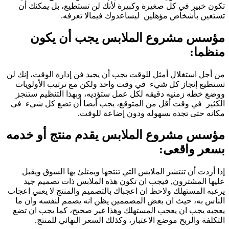
تكون خبير في كل صغيرة وكبيرة لأنك لن تستطيع، بل يمكنك أن
تستعين بأشخاص مؤهلين ليساعدوك فيمالا تعرفه.
مؤسس مشروع الملابس يجب أن يكون
منظما:
من أجل استغلال أمثل للوقت يجب أن يجيد فن إدارة الوقت، إنك لن
تستطيع إنجاز كل شيء في وقت واحد ولكن مع ترتيب الأولويات
ووضع خطه زمنيه دقيقه لكل عمل ستؤديه، وبهذا التنظيم ستنجز
الكثير في وقت أقل من المتوقع، يجب أيضا أن تضع كل شيء في
مكانه حتى تجده بسهوله ودون إضاعة للوقت.
مؤسس مشروع الملابس يقدم منتج أو خدمه
بسعر واقعى:
إذا أردت أن تنتشر الملابس التي تنتجها ويمتلئ بها السوق ويقبل
عليها المشترون, فيجب ان تكون هذه الملابس ذات تصميم جيد
يرغبه المستهلك ولاحظ ان اعجباك بالتصميم والمنتج لا يعني اعجاب
الناس به، حيث ان بعض المصممين يظن انه يصمم لنفسه وان ما
يعجبه يجب ان يعجب المستهلك وهذا غير صحيح، كما يجب ان تضع
التكلفة والربح موضع الاعتبار، وكذلك السعر النهائي للمنتج.