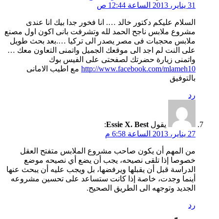
31 يناير، 2013 الساعة 12:44 ص
السلام عليكم دكتور خالد …. انا فخور جدا بيك انا عندى
مشروع ملابس ناجح الحمد لله وتشرفت بانى اكون اول مصنع
ملابس محجبات فى مصر يصدر الى تركيا ….بعد بحث طويل
على النت لم اجد الى موقعك الجميل واتمنى التعاون معك …
واتمنى زيارة حضرتك لصفحتى على الفيس بوك
http://www.facebook.com/mlameh10
مع اطيب الامانى
بالتوفيق
رد
يقول
Essie X. Best
:
27 يناير، 2013 الساعة 6:58 م
من المهم أن يكون صاحب مشروع الملابس متفتح العقل
خصوصا إذا تلقى نصيحه، يجب أن يضع أي نصيحه موضع
الدراسة قبل أن يقبلها ويرفضها، بل ويجب عليه أن يبحث عنها
أينما وجدت، خاصة إذا كانت ستساعد على تحسين مشروعه
الجديد وتوجهه الى الطريق الصحيح.
رد