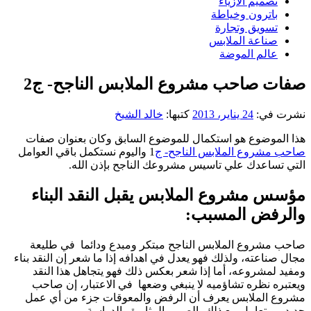
تصميم الازياء
باترون وخياطة
تسويق وتجارة
صناعة الملابس
عالم الموضة
صفات صاحب مشروع الملابس الناجح- ج2
نشرت في:
24 يناير، 2013
كتبها:
خالد الشيخ
هذا الموضوع هو استكمال للموضوع السابق وكان بعنوان صفات
صاحب مشروع الملابس الناجح- ج
1 واليوم نستكمل باقي العوامل
التي تساعدك علي تاسيس مشروعك الناجح بإذن الله.
مؤسس مشروع الملابس يقبل النقد البناء
والرفض المسبب:
صاحب مشروع الملابس الناجح مبتكر ومبدع ودائما في طليعة
مجال صناعته، ولذلك فهو يعدل في اهدافه إذا ما شعر إن النقد بناء
ومفيد لمشروعه، أما إذا شعر بعكس ذلك فهو يتجاهل هذا النقد
ويعتبره نظره تشاؤميه لا ينبغي وضعها في الاعتبار، إن صاحب
مشروع الملابس يعرف أن الرفض والمعوقات جزء من أي عمل
جديد، .ويتعامل مع ذلك بالصبر والمثابرة والدراسة.