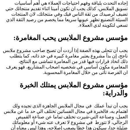
إجاده التحدث بلباقة وفهم احتياجات العملاء هي أهم أساسيات
تسويق الملابس، كذلك يجب ان تكون أمينا اثناء تقديم منتجاتك حتي
تضيف لرصيدك من ثقة الناس فيك وفي منتجاتك، لان المنتجات
السيئة التصنيع تظهر عيوبها سريعا مما يخصم من رصيد الثقة الذي
تسعي لتكوينه لدي العملاء.
مؤسس مشروع الملابس يحب المغامرة:
يجب أن تتحلى بهذه الصفة إذا أردت أن تصبح صاحب مشروع ملابس
ناجح، إن بدأ مشروع يعتبر مغامرة كبيره في حد ذاته، كما يتطلب
ذلك اتخاذ قرارات فيها قدر من المغامرة تتماشى مع النتائج،
المغامرة مكون أساسي في شخصيه اصحاب المشاريع، فهو يعرف
ان الفرصة تأتى من خلال المغامرة المحسوبة.
مؤسس مشروع الملابس يمتلك الخبرة
والدراية:
يجب أن تبدأ عملك في مجال الملابس الجاهزة الذى تجيده ولك
اهتمام به، فالخبرة في مجال الفساتين تختلف الي حد ما عن ملابس
العمل، وصناعة التي-شيرت تختلف تماما عن صناعة القميص
الرجالي، لا تتورط في مشروع لا تعرف عنه شيء أو معلوماتك
ضئيلة جدا، سيكون هذا خطأ يصعب إصلاحه، وهذا ليس معناه أن