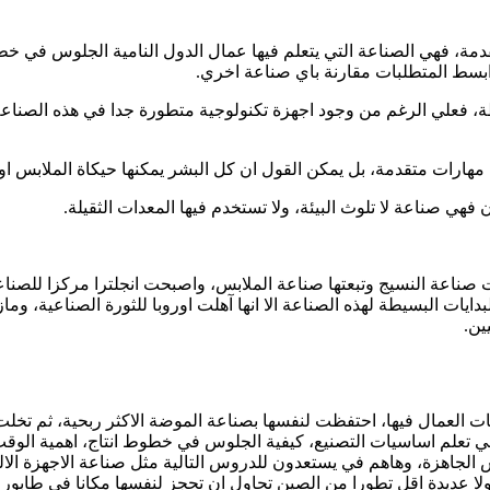
مة، فهي الصناعة التي يتعلم فيها عمال الدول النامية الجلوس في خطوط
ابسط المتطلبات مقارنة باي صناعة اخري.
، فعلي الرغم من وجود اجهزة تكنولوجية متطورة جدا في هذه الصناعة،
ب مهارات متقدمة، بل يمكن القول ان كل البشر يمكنها حيكاة الملابس ا
ي صناعة لا تلوث البيئة، ولا تستخدم فيها المعدات الثقيلة.
 ظهرت صناعة النسيج وتبعتها صناعة الملابس، واصبحت انجلترا مركزا لل
دايات البسيطة لهذه الصناعة الا انها آهلت اوروبا للثورة الصناعية، 
ين.
 العمال فيها، احتفظت لنفسها بصناعة الموضة الاكثر ربحية، ثم تخلت 
ي تعلم اساسيات التصنيع، كيفية الجلوس في خطوط انتاج، اهمية الوقت،
 الجاهزة، وهاهم في يستعدون للدروس التالية مثل صناعة الاجهزة الالك
ا عديدة اقل تطورا من الصين تحاول ان تحجز لنفسها مكانا في طابور ا