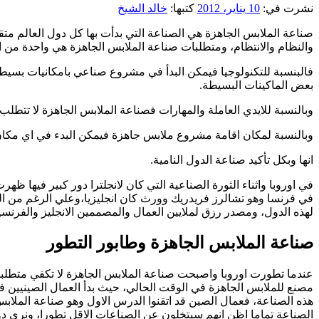
نشرت في:
10 يناير، 2012
كتبها:
خالد الشيخ
صناعة الملابس الجاهزة هي الصناعة التي بدأت بها كل دول العالم متقد
والنظام والانتظام، ومتطلبات صناعة الملابس الجاهزة هي واحدة من 
فالبنسبة للتكنولوجيا فيمكن البدأ في مشروع صناعي بامكانيات بسيطة
بعض الماكينات البسيطة.
وبالنسبة للايدي العاملة والمهارات فصناعة الملابس الجاهزة لا تتطل
وبالنسبة لمكان اقامة مشروع ملابس جاهزة فيمكن البدء في اي مكان فه
انها وبكل تأكيد صناعة الدول النامية.
في اوروبا واثناء الثورة الصناعية التي كان لانجلترا دور كبير فيها
في فرنسا وهو تشالرز فريدريك وورث كان انجليزيا،وعلي الرغم من الب
لهذه الدول، ومصدر رزق لملايين العمال والمصممين الانجليز والفرنسي
صناعة الملابس الجاهزة وطابور التطور
عندما تطورت اوروبا واصبحت صناعة الملابس الجاهزة لا تكفي متطلبات
مصنع للملابس الجاهزة في الوقت الحالي، حيث بدأ العمال الصينيين ف
هذه الصناعة، فعمال الصين قد اتقنوا الدرس الاول وهو صناعة الملابس
الصناعة تماما اظن انهم سيتخلون عن الصناعات الاقل تطورا، ونري دول