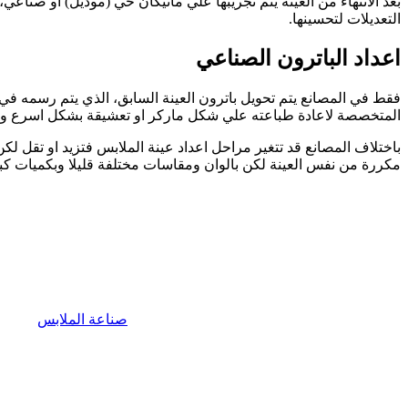
بعد الانتهاء من العينة يتم تجريبها علي مانيكان حي (موديل) او صناع
التعديلات لتحسينها.
اعداد الباترون الصناعي
فقط في المصانع يتم تحويل باترون العينة السابق، الذي يتم رسمه في ا
المتخصصة لاعادة طباعته علي شكل ماركر او تعشيقة بشكل اسرع وا
باختلاف المصانع قد تتغير مراحل اعداد عينة الملابس فتزيد او تقل لكن
مكررة من نفس العينة لكن بالوان ومقاسات مختلفة قليلا وبكميات كب
صناعة الملابس