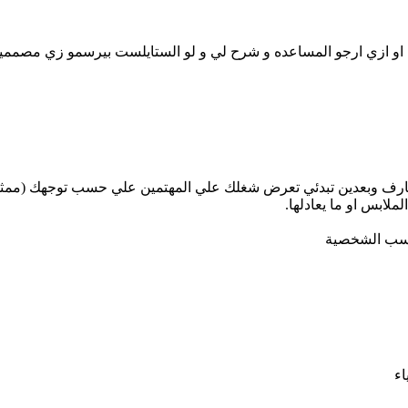
و ازي ارجو المساعده و شرح لي و لو الستايلست بيرسمو زي مصممين ال
عارف وبعدين تبدئي تعرض شغلك علي المهتمين علي حسب توجهك (ممثل
لابس او ما يعادلها.
ناسب الشخصية
اء