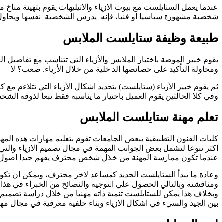
عندما يعمل الستايلست مع بيوت الازياء والاتيليهات يقوم بتهيئة مناخ
شخصية مشهورة سياسيا او فنيا، فإنه يدرس الشخصية نفسها ويحاول تقد
طبيعة وظيفة ستايلست الملابس
يقوم خبير الموضة باختيار الملابس والأزياء التي تتناسب مع تفاصي
ومحاولة التأكيد على خصائصها الداخلية من خلال الأزياء. صعب؟ لا
ثم يقوم خبير الأزياء (ستايلست) بتحديد اشكال الأزياء التي تتلاءم 
وفي كلا الحالتين يقوم العميل باختيار ما يناسبه فقط تبعا لذوقه الش
تعلم مهنة ستايلست الملابس
كليات الفنون التطبيقية ببعض الجامعات تقوم بتعليم مهارات هذه الم
اكثر تنوعا لتشمل بعض الجوانب المهمة في مجال تصميم الازياء والتي 
عندما تكون ممارسة المهنة من خلال شخص محترف يفهم جيدا اصول ا
وعادة ما يبدأ الستايلست الجديد كمساعد لاخر محترف، ويمكن ان تكون 
ومناقشته وبالتالي الحصول علي التوجيه والنصائح من الخبراء في هذا 
وبخلاف هذا يمكن للستايلست تنمية ذاته مهنيا من خلال دراسة تصميم ال
بين الجيد والسيء في اشكال الازياء وبناء خلفية معرفية في مجال مهن