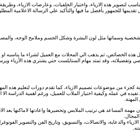
 مناسب لتصوير هذه الازياء، واختيار الخلفيات، وعارضات الازياء، وطري
يمها للجمهور بأفضل ما فيها والتأكيد علي الرسالة الاعلامية المطلو
ل الشخصية وسماتها مثل لون البشرة وشكل الجسم وملامح الوجه، والمص
مع كل هذه الخصائص، ثم يذهب الي المحلات مع العميل لشراء ما يناسبه 
خصي وتفضيلاته، وقد تمتد مهام الستايلست حتي يشتري هذه الأزياء ويرسل
هنة كجزء من موضوعات تصميم الازياء، كما تقدم دورات لتعليم هذه ال
تفيده في عمله وكيفية اختيار الملاب للعميل، ورغم اهمية الدراسة الا
لمهنة.
مهمة المساعد هي ترتيب الملابس وتحضيرها واعادتها لاماكنها بعد الاس
المجال.
ازياء والدعاية، والاتصالات، والتسويق، وتاريخ الفن والتصوير الفوتو
ته.