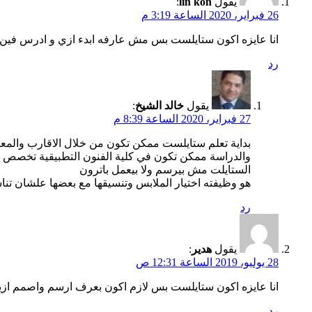
يقول
lin kon
:
26 فبراير، 2020 الساعة 3:19 م
انا عايزه اكون ستايلست بس مش عارفه ابدء ازي و ادرس فين ا
رد
يقول
خالد الشيخ
:
27 فبراير، 2020 الساعة 8:39 م
بداية تعلم ستايلست ممكن تكون من خلال الاقارب والم
والدراسة ممكن تكون في كلية الفنون التطبيقية تخصص الم
الستايلت مش بيرسم ولا بيعمل باترون
هو وظيفته اختيار الملابس وتنسيقها مع بعضها علشان ت
رد
يقول
هدير
:
28 يوليو، 2019 الساعة 12:31 ص
انا عايزه اكون ستايلست بس لازم اكون بعرف ارسم واصمم ازي
رد