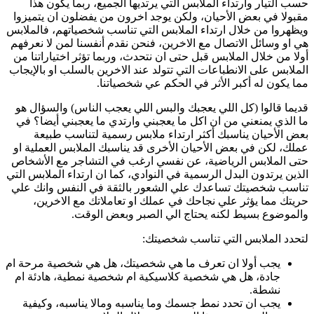
حسب التيار وارتداء الملابس التي يرتديها الجميع، ربما يكون هذا
مقبولا في بعض الأحيان، ولكن يوجد اخرون من يفضلون ان يتميزوا
ويظهروا من خلال ارتداء الملابس التي تناسب شخصياتهم، فالملابس
هي او وسائل الاتصال مع الاخرين، فنحن نقدم أنفسنا لمن لا نعرفهم
أولا من خلال الملابس قبل حتى ان نتحدث، وربما تؤثر اختياراتنا من
الملابس على الانطباعات التي تتولد عند الاخرين بالسلب او بالإيجاب
مما يكون له أكبر الأثر في الحكم عي شخصياتنا.
قديما قالوا (كل اللي يعجبك والبس اللي يعجب الناس) والسؤال هو
ما الذي يمنعني من ان اكل ما يعجبني وارتدي ما يعجبني أيضا؟ في
بعض الأحيان يناسبك أكثر ارتداء ملابس رسمية لتناسب طبيعة
عملك، لكن في بعض الأحيان الأخرى قد يناسبك الملابس العملية او
حتى الملابس الرياضية، عن نفسي ارغب في التشاجر مع الأشخاص
الذين يرتدون البدل الرسمية في النوادي، كما ان ارتداء الملابس التي
تناسب شخصيتك تساعدك علي الشعور بالثقة في النفس وانك علي
حريتك مما يؤثر علي نجاحك في عملك او تعاملاتك مع الاخرين،
والموضوع بسيط لكنه يحتاج الي الصبر وبعض الوقت.
لتحدد الملابس التي تناسب شخصيتك:
يجب أولا ان تعرف ما هي شخصيتك، هل هي شخصية مرحة ام
جادة، هل هي شخصية كلاسيكية ام شخصية نمطية، هادئة ام
نشطة.
يجب ان تحدد نمط جسمك وما يناسبه ومالا يناسبه، وكيفية