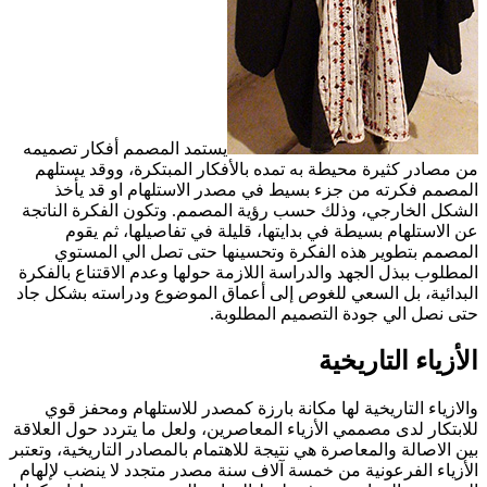
يستمد المصمم أفكار تصميمه
من مصادر كثيرة محيطة به تمده بالأفكار المبتكرة، ووقد يستلهم
المصمم فكرته من جزء بسيط في مصدر الاستلهام او قد يأخذ
الشكل الخارجي، وذلك حسب رؤية المصمم. وتكون الفكرة الناتجة
عن الاستلهام بسيطة في بدايتها، قليلة في تفاصيلها، ثم يقوم
المصمم بتطوير هذه الفكرة وتحسينها حتى تصل الي المستوي
المطلوب ببذل الجهد والدراسة اللازمة حولها وعدم الاقتناع بالفكرة
البدائية، بل السعي للغوص إلى أعماق الموضوع ودراسته بشكل جاد
حتى نصل الي جودة التصميم المطلوبة.
الأزياء التاريخية
والازياء التاريخية لها مكانة بارزة كمصدر للاستلهام ومحفز قوي
للابتكار لدى مصممي الأزياء المعاصرين، ولعل ما يتردد حول العلاقة
بين الاصالة والمعاصرة هي نتيجة للاهتمام بالمصادر التاريخية، وتعتبر
الأزياء الفرعونية من خمسة آلاف سنة مصدر متجدد لا ينضب لإلهام