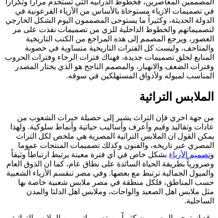
المصممين المعاصرين، فخطوط الدرابيه التي تستخدم مرارا وتكرارا
في تصميمات الازياء مستوحاة بالأساس من الأزياء الفرعونية في
الدولة الحديثة، وكثيراً ما يستوحى المصممون اليوم الشكل الخارجي
لتصميماتهم والخطوط الداخلية للزي من تصميمات نفذت على مر
العصور، ويرجع المصمم إلى هذه المراجع من الكتب التاريخية
والمتاحف، وليست كل الفترات التاريخية متساوية في خصوبة
المنابع لخلق تصميمات جديدة، فهناك فترات الرخاء وفترات الحروب
وفترات الضعف والانهيار، والمصمم الناجح هو الذي يختار المصدر
المناسب لميوله ولأذواق المستهلكين في سوقه.
الملابس التراثية
من جهة اخري فإن التراث يشير إلى حصيلة خبرات الشعوب من
عادات وتقاليد وقيم وأعرف وأساليب حياتية وأنماط سلوكية. ولهذا
يمكن القول ان الملابس التراثية المصرية هي ملخص لكل التراث
المصري عبر تاريخه، والفنون وكذلك تصميمات المنتجات عموما
و
تصميم الأزياء
بشكل خاص في أي فترة معينة يرتبط ارتباطاً وثيقاً
وضرورياً بطريقة الحياة السائدة على نطاق عام، كما ان الذوق العام
والميول الجمالية ترتبط مع بعضها. وفي مصر تنقسم الأزياء الشعبية
حسب المناطق، فلكل منطقة في مصر ملابس شعبية خاصة بها
مثل ملابس اهل الصعيد والواحات، وملابس اهل الدلتا والمدن
الساحلية.
وقد استوحى المصممون كثيراً من تصميماتهم من الملابس التراثية