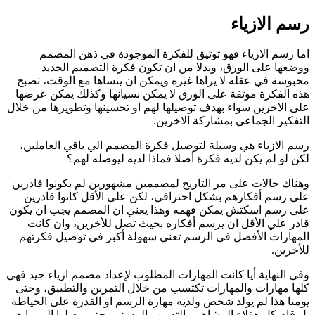
رسم الازياء
اما رسم الازياء فهو توثيق للفكرة الموجودة في ذهن المصمم
ووضعها على الورق، وبدلا من ان تكون فكرة التصميم الجديد
محبوسة في عقله لا يراها غيره ويمكن ان ينساها مع الوقت، تصبح
هذه الفكرة موثقة على الورق لا يمكن نسيانها وكذلك يمكن عرضها
على الاخرين سواء بهدف توصيلها لهم او تحسينها وتطويرها من خلال
التفكير الجماعي بمشاركة الاخرين.
رسم الازياء هي وسيلة لتوصيل فكرة المصمم الي باقي العاملين،
لكن لو لم يكن لديه فكرة أصلا فماذا لديه ليوصله لهم؟
وهناك حالات على مر التاريخ لمصممين مشهورين لم يكونوا قادرين
علي رسم أفكارهم بشكل احترافي، لكن على الأقل كانوا قادرين
على رسم اسكتش يمكن فهمه وهذا يعني ان المصمم يجب ان يكون
قادر علي الأقل ان يرسم أفكاره بحيث تصل للأخرين، وان كانت
المهارات الأفضل في الرسم تعني سهولة أكبر في توصيل فكرتهم
للأخرين.
وفي النهاية أيا كانت المهارات المطلوب لإعداد مصمم ازياء جيد فهي
كلها مهارات والمهارات تكتسب من خلال التمرين والتطبيق، وحتى
يومنا هذا لم يولد شخص ولديه مهارة الرسم او القدرة على الخياطة
بل قام كل هؤلاء المشاهير بالتدريب المستمر حتى وصلوا الي ما هم