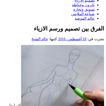
تصميم الازياء
باترون وخياطة
تسويق وتجارة
صناعة الملابس
عالم الموضة
الفرق بين تصميم ورسم الازياء
نشرت في:
18 أغسطس، 2016
كتبها:
خالد الشيخ
كثيرا ما