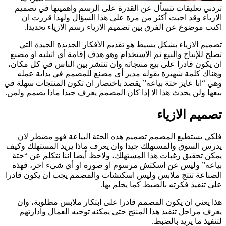
تردني تعليقات تتسأل عن القدرة على الرسم واهميتها في تصميم
الازياء وقد اجبت أكثر من مرة على هذا السؤال ولهذا قررت ان
اكتب موضوع عن الفرق بين تصميم الازياء رسم الازياء تحديدا.
تصميم الازياء بشكل بسيط هو تقديم الأفكار الجديدة الجيدة التي
تصلح للإنتاج والبيع ثم الاستخدام وهو هدف إقامة أي اتيليه او مصنع
ان يكون قادرا على بيع منتجاته وان تنتشر بين الناس في كل مكان،
وهناك كلمة شهيرة يقوله مدير أي مصنع للمصمم في بداية عمله
وهي “انا عايز حتة بياعة” يقصد باختصار ان تكون المنتجات سهلة في
بيعها ولن يحدث هذا الا إذا كان المصمم يعرف جيدا ماذا يصمم ولمن.
تصميم الازياء
فلكي يستطيع المصمم تصميم هذه الحتة البياعة فهو مضطر لان
يدرس السوق والمستهلك جيدا وان يعرف ماذا يريد المستهلك وكيف
يمكن تحقيق رغبات هذا المستهلك، ولاحظ أيضا اننا نتكلم عن “حتة
بياعة” وليس عن اسكتش مرسوم او صورة او أي شيء اخر، فهذه
الصناعة تنتج ملابس وليس اسكتشات والمصمم يجب ان يكون قادرا
على تنفيذ فكرته بالضبط كما يحلم بها.
هذا يعني ان يكون المصمم قادرا على ابتكار ملابس مطلوبة، وان
يعرف مراحل تنفيذ هذا المنتج حتى يمكنه توجيه العمال وادارتهم
لتنفيذ ما يريد بالضبط.