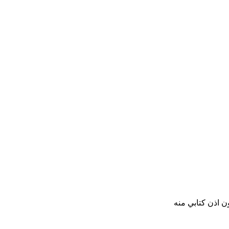
ن اذن كتابي منه