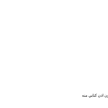
ن اذن كتابي منه