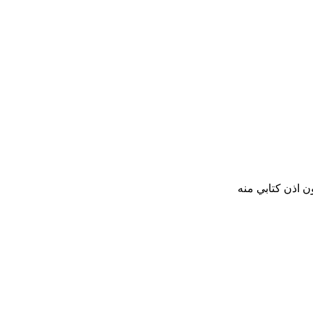
ن اذن كتابي منه