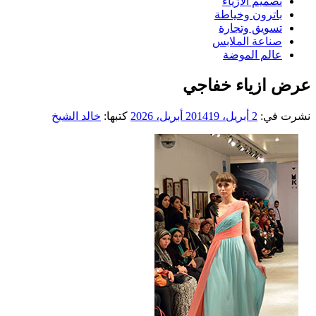
تصميم الازياء
باترون وخياطة
تسويق وتجارة
صناعة الملابس
عالم الموضة
عرض ازياء خفاجي
نشرت في:
2 أبريل، 2014
19 أبريل، 2026
كتبها:
خالد الشيخ