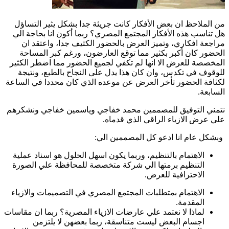
من الملاحظ ان بعض الأفكار كانت جريئة جدا بشكل يثير التساؤل
هل تناسب هذه الأفكار المجتمع المصري؟ ربما أكون انا بحاجة الي
مراجعة افكاري، وتميز العرض بالحضور الكثيف جدا، واعتقد ان
الحضور كان أكبر بكثير مما توقع العارضون، ورغم كبر المساحة
المخصصة للعرض الا انها لم تكفي لجميع الحضور مما اضطر الكثير
للوقوف في تكدس، وان كان هذا يدل على النجاح بالطبع، ونتيجة
لكثافة الحضور تأخر العرض عن موعده الذي كان محددا في الساعة
السابعة.
نتمني التوفيق للمصممين محمد خفاجي وياسمين خفاجي ونشكرهم
علي عرض الازياء الراقي الذي قدماه.
وبشكل عام انا ادعو كل المصممين الي:
الاهتمام بالتنظيم، وربما يكون اسهل الحلول هو اسناد عملية
التنظيم برمتها الي شركة متخصصة للمحافظة علي الصورة
الاحترافية للعرض.
الاهتمام بمتطلبات المجتمع المصري في التصميمات والازياء
المقدمة.
لماذا لا نعتمد علي عارضات الازياء المصرية؟ ربما ان مقاسات
اجسام البعض ليست متناسقة، ربما بعضهن لا يلتزمن