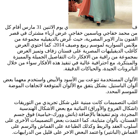
ف
ي يوم الاثنين 31 مارس أقام كل
من محمد خفاجي وياسمين خفاجي عرض أزياء مشترك في قصر
الفنون بدار الاوبر المصرية، حيث عُرض بالديفيليه مجموعة من
ملابس السواريه لموسم ربيع وصيف 2014، كما احتوي العرض
كأغلب الديفيليهات المصرية على فستان زفاف وتميز العرض
بمجموعة من راقية من الافكار ذات التفاصيل الجميلة والمميزة
والمبتكرة، مع احترافية عالية في تنفيذ هذه الأفكار سواء من خلال
الباترونات الجيدة، والحياكات الدقيقة.
الألوان المستخدمة تنوعت بين الأسود والأبيض واستخدم معهما بعض
ألوان الباستيل. بشكل يتفق مع الألوان المتوقعة لاتجاهات الموضة
للموسم المحدد.
اغلب التصميمات كانت مبنية علي شكل تجريدي من التوريقات
(اشكال الفروع والأوراق) النباتية مع بعض الاشكال الهندسية
المجردة، وتم تنفيذها بالإضافة (باتش وورك-خيامية) فوق جسم
الفستان، بألوان متباينة، كما اعتمدت بعض التصميمات الأخرى على
أسلوب العقد والربط وكذلك الطباعة على القماش والرسم على
القماش (البانتير) واعتمد البعض الاخر على قليل من الدرابيهات.