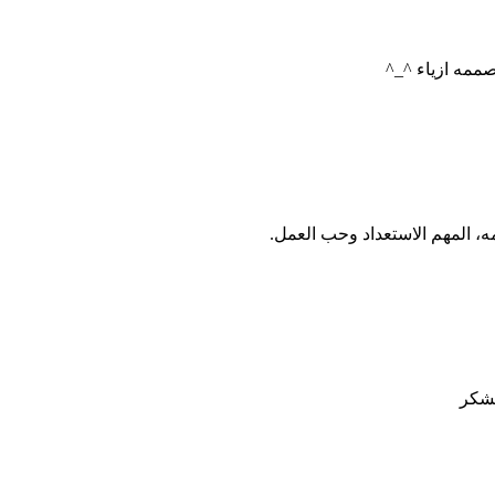
صممه ازياء ^_^
ه، المهم الاستعداد وحب العمل.
لشكر