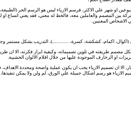
وعين او شهر علي الاكثر، فرسم الازياء ليس هو الرسم الحر (الطبيعة، 
تركة بين المصمم والعاملين معه، فالخط له معني، فقد يعني اتساع ا
 الاشخاص المعنيين.
 (اكوال، اكمام، كشكشة، كسرة، ………..)، التدريب بشكل مستمر وجاد ح
 مصمم طريقته في تلوين تصميماته، وكيفية ابراز فكرته، الا ان طريقة 
ريزات او الزخارف الموجودة عليها من خلال اقلام الالوان الخشبية.
ار، الا ان تصميم الازياء يجب ان يكون عملية واضحة ومحددة الاهداف،
م الازياء هو رسم اشكال جميلة علي الورق، لم ولن ولا يمكن تنفيذها، او