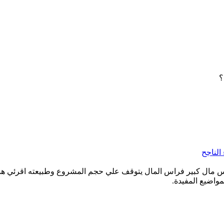
؟
الناجح
س مال كبير فراس المال يتوقف علي حجم المشروع وطبيعته اقرئي هذ
واضيع المفيدة.