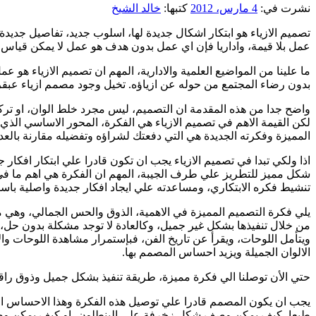
نشرت في:
4 مارس، 2012
كتبها:
خالد الشيخ
تصميم الازياء هو ابتكار اشكال جديدة لها، اسلوب جديد، تفاصيل جديدة
عمل بلا قيمة، واداريا فإن اي عمل بدون هدف هو عمل لا يمكن قياس 
ما علينا من المواضيع العلمية والادارية، المهم ان تصميم الازياء ه
بدون رضاء المجتمع من حوله عن ازياؤه. تخيل وجود مصمم ازياء عبقري
واضح جدا من هذه المقدمة ان التصميم، ليس مجرد خلط الوان، او تر
لكن القيمة الاهم في تصميم الازياء هي الفكرة، المحور الاساسي الذي
المميزة وفكرته الجديدة هي التي دفعتك لشراؤه وتفضيله مقارنة بالعد
اذا ولكي تبدا في تصميم الازياء يجب ان تكون قادرا علي ابتكار افكار
شكل مميز للتطريز علي طرف الجيبة، المهم ان الفكرة هي اهم ما في
تنشيط فكره الابتكاري، ومساعدته علي ايجاد افكار جديدة واصلية باست
يلي فكرة التصميم المميزة في الاهمية، الذوق والحس الجمالي، وهي
من خلال تنفيذها بشكل غير جميل، وكالعادة لا توجد مشكلة بدون حل، 
ويتأمل اللوحات، ويقرأ عن تاريخ الفن، فبإستمرار مشاهدة اللوحات وا
الالوان الجميلة ويزيد احساس المصمم بها.
حتي الأن توصلنا الي فكرة مميزة، طريقة تنفيذ بشكل جميل وذوق راق
يجب ان يكون المصمم قادرا علي توصيل هذه الفكرة وهذا الاحساس الي
طبعا، كيف يمكن وصف شكل زخرفة علي البنطلون، او كيف يمكن وص