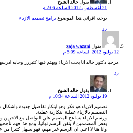
يقول
خالد الشيخ
:
21 أغسطس، 2012 الساعة 2:06 م
يوجد، اقرائي هذا الموضوع
برامج تصميم الازياء
رد
يقول
saja wazani
:
12 يوليو، 2012 الساعة 5:09 م
مرحبا دكتور خالد انا بحب الازياء وبهتم فيها كتيررر وحابه ادر
رد
يقول
خالد الشيخ
:
19 يوليو، 2012 الساعة 10:34 م
تصميم الازياء هو فكر وهو ابتكار تفاصيل جديدة واشكال 
التصميم بالازياء عملية ابتكارية عقلية.
ورسم الازياء يساعج المصمم علي التواصل مع الاخرين وت
بعض المصممين لا يتقن الرسم نهائيا، ومع هذا فهم ناجحين
وانا هنا لا اعني ان الرسم غير مهم، فهو يسهل كثيرا من