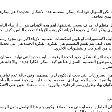
، لكن السؤال هو؛ لماذا يبتكر المصمم هذه الاشكال الجديدة؟ هل يبتكره
مدي نجاحه.
و عمل منظم له اهداف يسعي لتحقيقها، اهم هذه الاهداف هو …. ارضاء ال
 يبتكر اشكال جديدة للازياء، لكن هذه الازياء لا تعجب الناس، كيف ن
كيب اكسسورات، او تلوين اسكتشات، تصميم الازياء اكبر من مجرد رسم
 تحدد كيف يتم تقييم التصميم هي الفكرة، الفكرة الجيدة هي التي تجذب
يد من الجواكت والبنطلونات الاخري.
 جديدة للازياء، شكل جديد لفتحة الرقبة، اسلوب جديد لثني نهاية الفست
 موضوع التصميم، السؤال هنا هو كيف نبتكر افكارا جديدة، والاجاب
مرار.
 من الضروريات التي يجب ان تكون لدي المصمم، وفي حالة عدم توافرها
ولتنمية الحس الجمالي لدي المصمم، يجب عليه ان يحيط نفسه بالمناظر
لالوان بها، وطرق رسم الزخارف والورود ……… تعتاد العين علي الاشكال 
ي.
 العاملين معه او حتي مع العملاء، وكيف يتم هذا التواصل بدون الرس
ف مقدار اتساع الكم؟