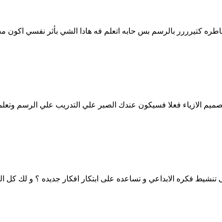
و شاطره كتيرررر بالرسم بس حابه اتعلم فه هادا الشي بأثر نفسي اكون م
 تصميم الازياء فعلا فسيكون عندك الصبر علي التدريب علي الرسم وتعلم
تنشيط فكره الابداعي و تساعده على ابتكار افكار جديده ؟ و لك كل ا