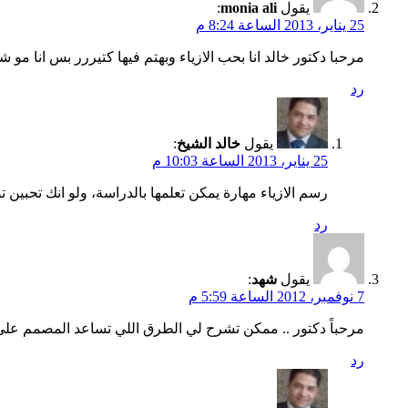
يقول
monia ali
:
25 يناير، 2013 الساعة 8:24 م
مرحبا دكتور خالد انا بحب الازياء وبهتم فيها كتيررر بس انا م
رد
يقول
خالد الشيخ
:
25 يناير، 2013 الساعة 10:03 م
رسم الازياء مهارة يمكن تعلمها بالدراسة، ولو انك تحبين
رد
يقول
شهد
:
7 نوفمبر، 2012 الساعة 5:59 م
مرحباً دكتور .. ممكن تشرح لي الطرق اللي تساعد المصمم على 
رد