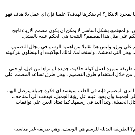
ا لمجرد الابتكار؟ ام يبتكرها لهدف؟ علميا فإن اي عمل بلا هدف فهو
ناس، والمجتمع. بشكل اساسي لا يمكن ان يكون مصمم الازياء ناجح
حكم علي مثل هذا المصمم؟ النتيجة هي الحكم عليه بالفشل.
 علي ورق، وليس هذا تقليلا من اهمية الرسم في مجال التصميم،
ك، وهي التي تدهشك، واستخدامك لذلك الجاكيت او البنطلون بتركيبته
ان، طريقة مميزة لعمل كولة جاكيت جديدة لم نراها من قبل، او حتي
ة هي من خلال استخدام طرق التصميم ، وهي طرق تساعد المصمم علي
 لدي المصمم فإنه في الغلب سيفسد اي فكرة جميلة يتوصل اليها،
 الجميلة وان يعود عينه عل رؤية الجميل، فيذهب الي المتاحف،
الجميلة، وتبدأ اليد في رسمهاـ كما تعتاد العين علي توافقات
م؟ الطريقة البديلة للرسم هي الوصف، وهي طريقة غير مناسبة