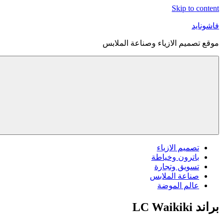
Skip to content
فاشونايد
موقع تصميم الازياء وصناعة الملابس
تصميم الازياء
باترون وخياطة
تسويق وتجارة
صناعة الملابس
عالم الموضة
براند LC Waikiki