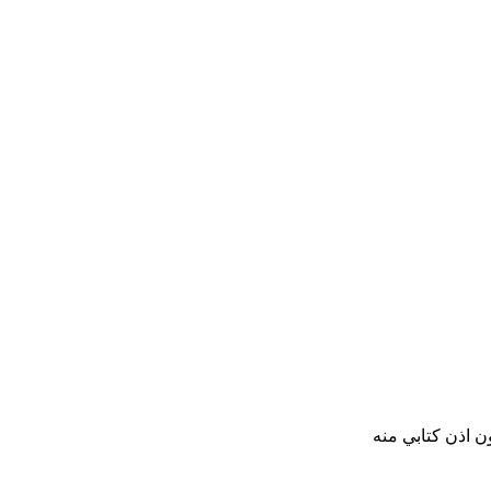
ن اذن كتابي منه