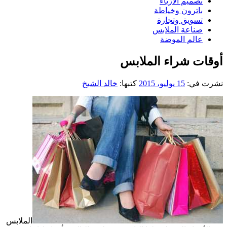
تصميم الازياء
باترون وخياطة
تسويق وتجارة
صناعة الملابس
عالم الموضة
أوقات شراء الملابس
نشرت في:
15 يوليو، 2015
كتبها:
خالد الشيخ
الملابس