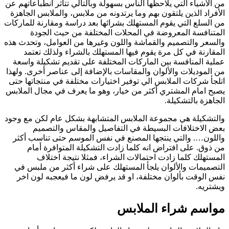
من الأشياء التي يلاحظها الناس بسهولة وبالتالي تتأثر انطباعاتهم عن
الأفراد الذين يلتقون بهم وما يرتدونه من ملابس، والملابس الجاهزة
من السلع التي يقوم المستهلك بشرائها بعد دراسة ومقارنة للماركات
المتنافسة المعروضة في المحلات المختلفة من حيث الجودة
والسعر والتصميم والقماشة واللون وغيرها من العوامل، وتحدث هذه
المقارنة في كل مرة يقوم فيها المستهلك بالشراء ولذلك تعتمد
عملية المنافسة بين الماركات المختلفة على تقديم تشكيلة واسعة
من الموديلات والألوان والمقاسات بالإضافة إلى عناصر أخرى. ولهذا
اتلجأ شركات الملابس الي توفير اختيارات مختلفة في منتجاتها حتى
يصبح امام المشتري أكثر من خيار، وهو ما يعرف في مجال الملابس
الجاهزة بالتشكيلة.
والتشكيلة هي مجموعة الملابس المتشابهة بشكل عام لكن مع وجود
بعض الاختلافات البسيطة في التفاصيل والمقاس والتصميم
واللون…. والتي ينتجها المصنع في نفس الموسم حتى تناسب أكثر
من ذوق. على افتراض انه كلما زادت التشكيلة المتوافرة أمام
المستهلك كلما زادت احتمالات الشراء، فمثلا نتيجة اختلاف
التصميمات والألوان يلجأ المستهلك على شراء أكثر من ملبس في
نفس الوقت بألوان مختلفة، او قد يرفض لون ما فيعجبه لون اخر
ويشتريه.
مواسم شراء الملابس