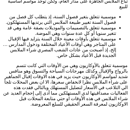
تباع الملابس الجاهزة على مدار العام، ولكن توجد مواسم أساسية
للبيع
موسمية تتعلق بتغير فصول السنة، إذ يتطلب كل فصل من
فصول السنة تغيير طبيعة الملابس التي يرتديها المستهلكون.
موسمية تتعلق بالتصميمات والموديلات بصفة عامة وهي قد
تتغير سنويا أو كل عدة سنوات وهي الموضة.
موسمية تتعلق بأوقات معينة خلال السنة يتزايد فيها الإقبال
على المتاجر وهي أوقات الأعياد المختلفة ودخول المدارس …
إلخ، إذ أصبحت من عادات الشعب المصري شراء الملابس
الجديدة قبل الأعياد بشكل خاص.
موسمية تتعلق بالأوكازيون وهي من الأوقات التي كانت تتسم
بالرواج والإقبال وكذلك مهرجانات السياحة والتسوق وهو منافس
شديد لمواسم الأوكازيون حيث يزيد في هذه الاوقات إقبال الجماهير
على شراء الملابس نظرا لانخفاض سعرها، الا ان بعض المحلات تلجأ
الي التلاعب في الأسعار لتضليل المستهلك وبالتالي فقدت هذه
الفعاليات مصداقيتها لدي المستهلكين مما أدى إلى إحجام العديد عن
شراء الملابس في هذه الأوقات او حتي متابعة المحلات قبل
الاوكازيون لمعرفة السعر الحقيقي للسلع المعروضة.