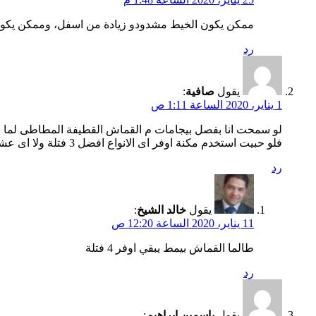
ممكن يكون الخيط مشدودو زيادة من اسفل، وممكن يكو
رد
يقول
صافية
:
1 يناير، 2020 الساعة 1:11 ص
لو سمحت انا بفصل بيجامات م القماش القطيفة المطاطى لما بع
فلو حبيت استخدم مكنة اوفر اى الانواع افضل 3 فتلة ولا اى عشان الخياطة تكون متسقيمة ومفرودة مش كأنها كرانيش
رد
يقول
خالد الشيخ
:
11 يناير، 2020 الساعة 12:20 ص
طالما القماش بيمط يبقي اوفر 4 فتلة
رد
يقول
ياسمين ابراهيم
: