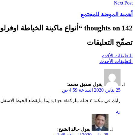
Next Post
أهمية الموضة للمجتمع
142 thoughts on “
أنواع ماكينة الخياطة اوفرلو
تصفّح التعليقات
التعليقات الأقدم
التعليقات الأحدث
يقول
صديق محمد
:
25 يناير، 2020 الساعة 4:59 ص
رايك في مكنة ٣ فتلة ماركةbyond ,دايما مايقطع الخيط الاسفل ماالسبب؟
رد
يقول
خالد الشيخ
:
25 يناير، 2020 الساعة 1:48 م