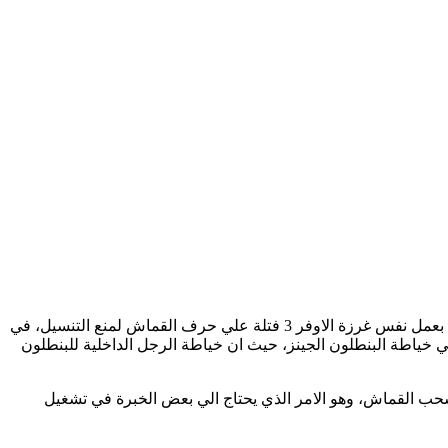
تحتوي علي ابرتين وثلاثة كورشيه، وتستخدم في خياطة وتنظيف اقمشة المنسوجة في مرحلة واحدة. حيث تقوم ابرة واحدة مع اثنين كروشيه بعمل نفس غرزة الاوفر 3 فتلة علي حرف القماش لمنع التنسيل، في
نوع السلسة بجانب غرزة الاوفر لوك 3 فتلة، وتستخدم بشكل كبير جدا في خياطة البنطلون الجينز، حيث ان خياطة الرجل الداخلية للبنطلون
ب القماش، وهو الامر الذي يحتاج الي بعض الخبرة في تشغيل