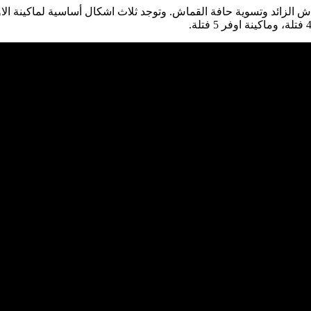
ش الزائد وتسوية حافة القماش. وتوجد ثلاث اشكال أساسية لماكينة ال