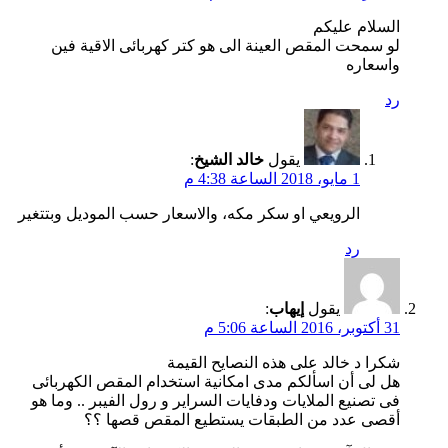
السلام عليكم
لو سمحت المقص العينة الى هو كتر كهربائى الاقية فين
واسعاره
رد
يقول
خالد الشيخ
:
1 مايو، 2018 الساعة 4:38 م
الرويعي او سكر مكه، والاسعار حسب الموديل وبتتغير
رد
يقول
إيهاب
:
31 أكتوبر، 2016 الساعة 5:06 م
شكرا د خالد على هذه النصايح القيمة
هل لى أن اسألكم مدى امكانية استخدام المقص الكهربائى
فى تصنيع الملايات ودفايات السراير و رول الفيبر .. وما هو
أقصى عدد من الطبقات يستطيع المقص قصها ؟؟