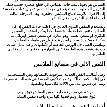
القماش هو تحويل مساحات القماش الي قطع صغيرة حسب شكل
الباترون المطلوب، حيث يتم في مرحلة القص تحويل أتواب الأقمشة
إلى الأجزاء اللازمة لإنتاج الملابس الجاهزة، وهي المرحلة التالية
لمرحلة اعداد الباترون، وقبل الإنتاج.
ويستخدم المقص اليدوي العادي في اغلب حالات القص إذا كان
المطلوب تنفيذ قطعة واحدة فقط، كما يمكن استخدام المقص
الدائري او مقص العينة، وهو عبارة عن مقص صغير كهربائي به
سكنية مستديرة ويصلح لقص عدد قليل من طبقات القماش،
ويناسب العمل في الورش الخاصة أو الأتيليهات وعند عمل عينات
جديدة، وتعتمد هذه الطريقة على المهارة والدقة والحساسية لدى
القائم بها.
القص الالي في مصانع الملابس
وهي أساليب القص الحديثة الموجودة بالمصانع، وهي المستخدمة
في إنتاج الكميات الكبيرة حيث تكون الفرشة في هذه الحالة سميكة
وتتم عن طريق عدد من الآلات لكل منها وظيفتها.
الفرشة هي مجموعة طبقات من القماش فوق ترص
فوق بعضها، ويتم قصها كلها مرة واحدة بنفس الشكل.
أدوات القص في مصانع الملابس