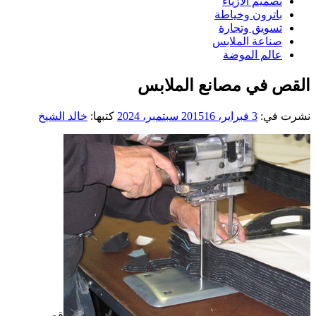
تصميم الازياء
باترون وخياطة
تسويق وتجارة
صناعة الملابس
عالم الموضة
القص في مصانع الملابس
نشرت في:
3 فبراير، 2015
16 سبتمبر، 2024
كتبها:
خالد الشيخ
قص