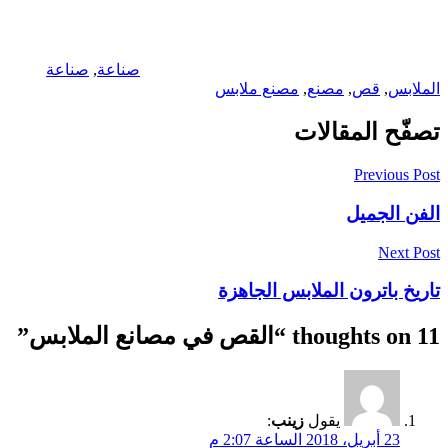
صناعة
,
صناعة
الملابس
,
قص
,
مصنع
,
مصنع ملابس
تصفّح المقالات
Previous Post
الفن الجميل
Next Post
تاريخ باترون الملابس الجاهزة
11 thoughts on “
القص في مصانع الملابس
”
يقول
زينب
:
23 أبريل، 2018 الساعة 2:07 م