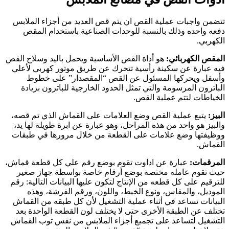
تتضمن واجبات عملية القص ان يتم قص العديد من أجزاء الملابس
دفعه واحده وذلك بالنسبة للوحدات الصناعية باستخدام المقص
الكهربي.
المقص الكهربائي:
هو أداة القص الأساسية ويحمل باليد وسلاح القص
فيه عبارة عن سكينة رأسية تتحرك عن طريق موتور كهربي لأعلي
وأسفل ويحركها المسئول عن القص “المقصدار” على خطوط
الباترون المرسومة والتي تمثل الحدود الخارجية للباترون بزيادة
الخياطات لتتم عملية القص.
البيز:
يتبع عملية القص وضع العلامات على القماش الذي تم قصه،
والبيز هو واحد من هذه المراحل، وهو عبارة عن ابرة طويلة لها يد،
ووظيفتها وضع علامات على القطعة من خلال مرورها في طبقات
القماش.
المرقمات:
عبارة عن اداوت تقوم بوضع رقم علي كل قطعة قماش،
حيث تقوم عامله مختصة بوضع أرقام خاصة بواسطة جهاز صغير
للترقيم على كل قطعه من الإنتاج لتكون عليها البيانات التالية: رقم
الموديل، والمقاس، ونوع الخيط، واللون، ورقم الفرشة، وهذه
البيانات تساعد في أثناء عملية التشغيل لأن كل طبقه من القماش
تختلف عن الطبقة الأخرى حتى لا يختلف لون القطعة الواحدة بعد
التشغيل لتساعد على تجميع أجزاء الملابس من نفس توب القماش