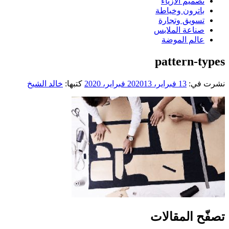
تصميم الازياء
باترون وخياطة
تسويق وتجارة
صناعة الملابس
عالم الموضة
pattern-types
نشرت في:
13 فبراير، 2020
13 فبراير، 2020
كتبها:
خالد الشيخ
تصفّح المقالات