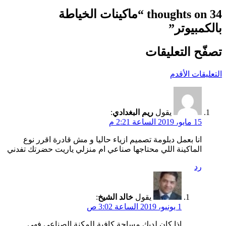
34 thoughts on “
ماكينات الخياطة
بالكمبيوتر
”
تصفّح التعليقات
التعليقات الأقدم
يقول
ريم البغدادي
:
15 مايو، 2019 الساعة 2:21 م
انا بعمل دبلومة تصميم ازياء حاليا و مش قادرة اقرر نوع
الماكينة اللي محتاجها صناعي ام منزلي ياريت حضرتك تفدني
رد
يقول
خالد الشيخ
:
1 يونيو، 2019 الساعة 3:02 ص
اذا كان لديك مساحة كافية للمكنة الصناعي فهي