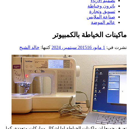
تصميم الازياء
باترون وخياطة
تسويق وتجارة
صناعة الملابس
عالم الموضة
ماكينات الخياطة بالكمبيوتر
نشرت في:
1 مايو، 2015
16 سبتمبر، 2024
كتبها:
خالد الشيخ
نعرف جميعا ان ماكينات الخياطة لها اشكال وماركات متعددة، كما