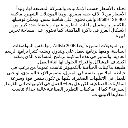
تختلف الأسعار حسب الإمكانيات والشركة المصنعة لها، وتبدأ
الأسعار من 3 الاف جنيه مصري، ومنا الموديلات الشهيرة ماكينة
Brother SE-400 والتي تحتوي على شاشة لمس، ويمكن توصيلها
بالكمبيوتر وتحميل ملفات التطريز عليها، وتحتفظ بعدد كبير من
الاشكال الغرز في ذاكرة الماكينة، كما تحتوي على مساحة تخزين
كبيرة.
من الموديلات المميزة أيضا Artista 200E وبها نفس المواصفات
السابقة، ومعها برنامج يعمل علي ويندوز، ويشبه كثيرا برامج الرسم
العادية، والمميز في هذه الماكينة برنامج المساعدة الذي يمكنه
اكتشاف المشاكل واقتراح الحلول لها اثناء العمل.
طبيعة ماكينات الخياطة بالكمبيوتر تناسب عموما من يرغب في
خياطة الملابس لنفسه في المنزل، مصمم الازياء المبتدئ، او حتى
للعمل في الاتيليهات الصغيرة، لكنها لن تكون بنفس قوة وسرعة
الماكينات الصناعية، لكن هل يحتاج العمل في الاتيليهات الي القوة او
السرعة؟ كما ان ماكينات التطريز الصناعية غالية جدا لا تناسب
أسعارها الاتيليهات.