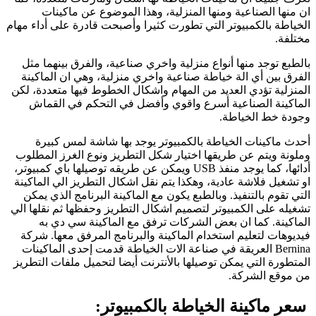
ان منها الصناعية ومنها المنزلية، وهذا الموضوع عن ماكينات
الخياطة بالكمبيوتر التي تطورت كثيرا وأصبحت قادرة على أداء مهام
مختلفة.
بالطبع توجد منها أنواع منزلية واخري صناعية، والفرق بينهما مثل
الفرق بين أي الة خياطة صناعية واخري منزلية، وهي ان الماكينة
المنزلية تؤدي العديد من المهام واشكال الخطوط فيها متعددة، لكن
الماكينة الصناعية أسرع واقوي وأفضل في التحكم في القماش
وجودة خط الخياطة.
أحدث ماكينات الخياطة بالكمبيوتر يوجد بها شاشة لمس كبيرة
وملونة ويتم عن طريقها اختيار شكل التطريز ونوع الغرز المطلوب
أدائها، كما يوجد منفذ USB ويمكن عن طريقه توصيلها باي كمبيوتر،
او تشغيل فلاشة عادية، وهكذا يتم نقل اشكال التطريز الي الماكينة
التي تقوم بالتنفيذ. وبالطبع يكون مع الماكينة البرنامج الذي يمكن
تشغيله على الكمبيوتر لتصميم اشكال التطريز وحفظها ثم نقلها الي
الماكينة. كما ان بعض الشركات ترفق مع الماكينة سي دي به
فيديوهات لتعليم استخدام الماكينة والبرنامج المرفق معها. شركة
Bernina العريقة في صناعة الات الخياطة قدمت إحدى الماكينات
المتطورة التي يمكن توصيلها بالأنترنت أيضا لتحميل ملفات التطريز
من موقع الشركة.
سعر ماكينة الخياطة بالكمبيوتر: