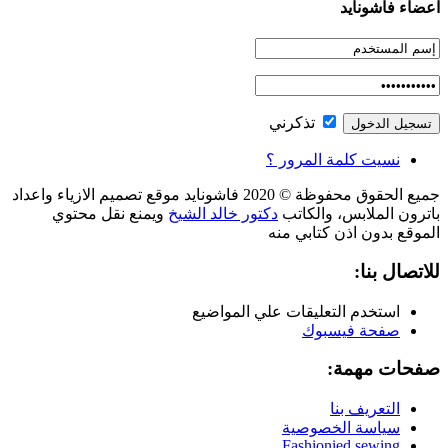
اعضاء فاشونايد
تذكرني
نسيت كلمة المرور ؟
جميع الحقوق محفوظة © 2020 فاشونايد موقع تصميم الازياء واعداد
باترون الملابس، والكاتب
دكتور خالد الشيخ
ويمنع نقل محتوي
الموقع بدون اذن كتابي منه
للاتصال بنا:
استخدم التعليقات علي المواضيع
صفحة فيسبوك
صفحات مهمة:
التعريف بنا
سياسة الخصوصية
Fashionied sewing