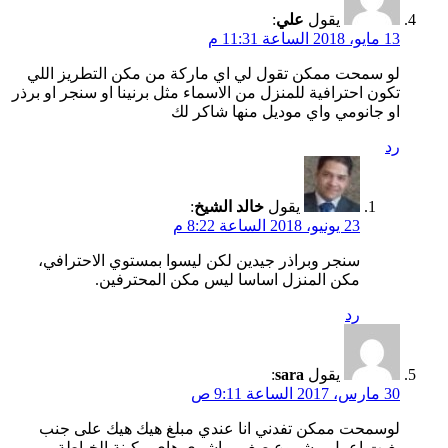
يقول
علي
:
13 مايو، 2018 الساعة 11:31 م
لو سمحت ممكن تقول لي اي ماركة من مكن التطريز اللي
تكون احترافية للمنزل من الاسماء مثل برنينا او سنجر او برذر
او جانومي واي موديل منها شاكر لك
رد
يقول
خالد الشيخ
:
23 يونيو، 2018 الساعة 8:22 م
سنجر وبراذر جيدين لكن ليسوا بمستوي الاحترافي،
مكن المنزل اساسا ليس مكن المحترفين.
رد
يقول
sara
:
30 مارس، 2017 الساعة 9:11 ص
لوسمحت ممكن تفدني انا عندي مبلغ هيك هيك على جنب
بغيت اعمل مشروع صغير واشري هاي مكينة الخياطة