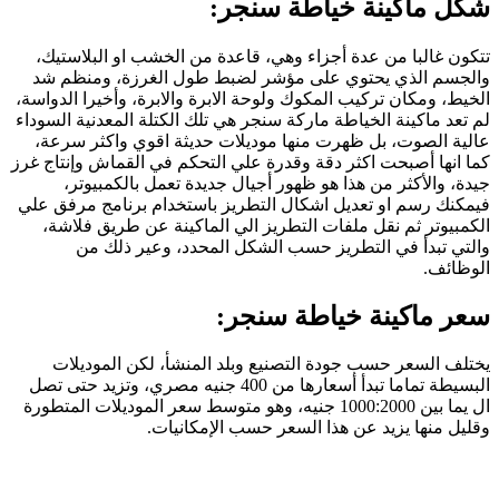
شكل ماكينة خياطة سنجر:
تتكون غالبا من عدة أجزاء وهي، قاعدة من الخشب او البلاستيك،
والجسم الذي يحتوي على مؤشر لضبط طول الغرزة، ومنظم شد
الخيط، ومكان تركيب المكوك ولوحة الابرة والابرة، وأخيرا الدواسة،
لم تعد ماكينة الخياطة ماركة سنجر هي تلك الكتلة المعدنية السوداء
عالية الصوت، بل ظهرت منها موديلات حديثة اقوي واكثر سرعة،
كما انها أصبحت اكثر دقة وقدرة علي التحكم في القماش وإنتاج غرز
جيدة، والأكثر من هذا هو ظهور أجيال جديدة تعمل بالكمبيوتر،
فيمكنك رسم او تعديل اشكال التطريز باستخدام برنامج مرفق علي
الكمبيوتر ثم نقل ملفات التطريز الي الماكينة عن طريق فلاشة،
والتي تبدأ في التطريز حسب الشكل المحدد، وعير ذلك من
الوظائف.
سعر ماكينة خياطة سنجر:
يختلف السعر حسب جودة التصنيع وبلد المنشأ، لكن الموديلات
البسيطة تماما تبدأ أسعارها من 400 جنيه مصري، وتزيد حتى تصل
ال يما بين 1000:2000 جنيه، وهو متوسط سعر الموديلات المتطورة
وقليل منها يزيد عن هذا السعر حسب الإمكانيات.