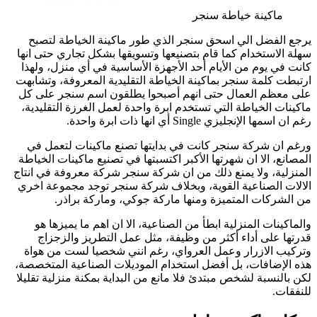
ماكينة خياطة سنجر
يرجع الفضل الي اسحق سنجر الذي طور ماكينة الخياطة لتصبح
سهلة الاستخدام كما قام بتصنيعها وتسويقها بشكل تجاري حتى انها
كانت في يوم من الأيام أحد الأجهزة الأساسية في أي منزل، ولهذا
ارتبطت كلمة سنجر بماكينة الخياطة التقليدية المعروفة، وتشابهت
على معظم العمال حتى انهم أصبحوا يطلقون اسم سنجر على كل
ماكينات الخياطة التي تستخدم ابرة واحدة لعمل الغرزة التقليدية،
رغم ان اسمها الإنجليزي Single أي انها ذات ابرة واحدة.
ورغم ان شركة سنجر كانت في بدايتها تصنع ماكينات لتعمل في
المصانع، الا ان شهرتها الأكبر اكتسبتها في تصنيع ماكينات الخياطة
المنزلية، ولا يمنع ذلك من ان شركة سنجر شركة معروفة في انتاج
الالات الصناعية القوية، وبخلاف شركة سنجر توجد مجموعة اخري
من الشركات المتميزة ومنها ماركة جوكي، وماركة براذر.
والماكينات المنزلية ابطأ من الصناعية، الا ان اهم ما يميزها هو
قدرتها على أداء أكثر من وظيفة، مثل عمل التطريز والزجزاج
وتركيب الازرار وعمل العرواي، رغم انني شخصيا لست من هواة
هذه الإضافات، بل أفضل استخدام الموديلات الصناعية المتخصصة،
لكن بالنسبة لشخص مبتدئ فلا مانع من البداية بمكنة منزلية تقليلا
للنفقات.