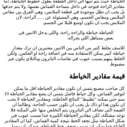
الخياطة حيث يتم ثنيها الي داخل القطعة بطول خطوط الخياطة، اما
مقادير الراحة فتوجد في داخل مساحة القماش نفسها، ولا يتم حذفها
بل يجب ان تظل موجودة في قطعة الملابس، وهي الفرق بين مقاس
الملابس ومقاس الجسم، وهي المسئولة عن ….. الراحة، لان
الملابس يجب ان تكون اوسع قليلا من الجسم.
الخياطة خياطة والراحة راحة، واللي يدخل الاتنين في
بعض يستاهل اللي يجراله.
للاسف يخلط كثير من الناس بين الاثنين معتبرين ان ترك مقدار
خياطة كبير يمكن الاستفادة منه في اضافة راحة او العكس، ولكن
الخلط بينهم يسبب عيوب في نقاسات الباترون وبالتلاي يكون غير
مضبوط.
قيمة مقادير الخياطة
كل صاحب مصنع يتمني ان تكون مقادير الخياطة اقل ما يمكن
لتوفير القماش، وكل خياط فاشل يتمني ان يضع مقادير الخياطة 10
سم حتي يمكنه “تظبيط” النتائج الخاطئة، ومقادير الخياطة لا يجب
ان تكون هذا او ذاك بل يجب ان تكون حسب الحاجة، وطالما ان
القيمة التي تضاف الي الباترون يتم التخلص منها علي المكنة فلا
توجد مشكلة، لكن مقادير الخياطة الكبيرة جدا تسبب عيوب في
شكل الخياطة مثل تجعد الخط نتيجة كمية القماش، كما ان المقادير
القليلة جدا يمكن ان تسبب ضعف خط الخياطة، ويمكن ان ينسل