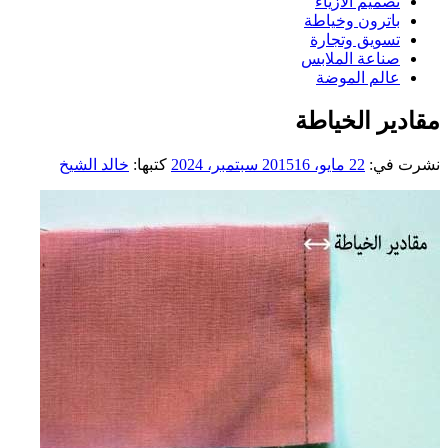
تصميم الازياء
باترون وخياطة
تسويق وتجارة
صناعة الملابس
عالم الموضة
مقادير الخياطة
نشرت في:
22 مايو، 2015
16 سبتمبر، 2024
كتبها:
خالد الشيخ