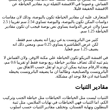
القماش. وعموما في الاقمشة الثقيلة تزيد مقادير الخياطة عن
الاقمشة الخفيفة قليلا.
المتعارف عليه ان مقادير الخياطة تكون بالبوصة، وذلك لان مقاسات
دواسات المكن تكون بالبوصة، والبوصة تساوي 2.54 سم تقريبا ( 2.5
سم) ولان عرض الدواسة يساوي نص بوصة فيجب ان تكون مقادير
الخياطة 1.25 سم.
كثير من الباترونست يدعي زورا انه يضيف سم فقط،
لكن عرض الطباشيرة يساوي 0.25 سم، ومعني ذلك انه
يضيف 1.25 سم فعليا.
في اقمشة التريكو تكون الخياطة علي مكنة الاوفر، ولان القماش لا
يتم ثنيه لذلك تضاف مقادير خياطة ربع بوضة فقط او تقريبا 0.6 مم،
وهذه الارقام مبدئية يمكن ان تزيد او تقل حسب الاتفاق بين
الباترونست والصنايعية، وطالما ان ما يضيفه الباترونست يخيطه
الصناعية اذن فلا توجد اي مشكلة.
مقادير الثنيات
الثنيات ليست مثل الخياطات، الخياطات مثل خياطة الجنب وتركيب
الكم، اما الثنيات فهي الخياطات في نهايات الملابس، مثل ثنية
البنطلون ونهاية الفستان، وتختلف مقادير الثنيات حسب اسلوب