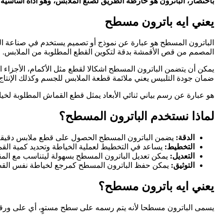
باختصار، الباترون هو خارطة الطريق لصنع الملابس، وهو أداة أساس
يعني ايه باترون مسطح
الباترون المسطح هو عبارة عن نموذج أو تصميم يستخدم في صناعة الم
المصمم من قص الأقمشة بدقة لتكوين القطع المطلوبة من الملابس.
يمكن أن يتضمن الباترون المسطح اشكالا لقطع مثل الأكمام، الأجزاء
ضمان جودة التلبيس يعني ملائمة قطعة الملابس للجسم وكذلك الإنتا
هو عبارة عن رسم بياني ثنائي الأبعاد يمثل قطع القماش المطلوبة ل
لماذا نستخدم الباترون المسطح؟
الدقة:
يضمن الباترون المسطح الحصول على قطع ملابس دقيقة
التخطيط:
يساعد في التخطيط لعملية الخياطة وتحديد كمية القم
التعديل:
يمكن تعديل الباترون المسطح بسهولة ليتناسب مع المقا
التوثيق:
يمكن حفظ الباترون المسطح كمرجع لخياطة نفس القطعة
يعني ايه باترون مسطح؟
يسمى الباترون مسطحا لأنه يتم رسمه على سطح مستوٍ، أي على ورقة. على